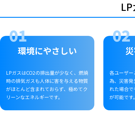
L
環境にやさしい
災
LPガスはCO2の排出量が少なく、燃焼
各ユーザー
時の排気ガスも人体に害を与える物質
為、災害発
がほとんど含まれておらず、極めてク
れた場合で
リーンなエネルギーです。
が可能です