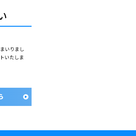
い
てまいりまし
トいたしま
ら