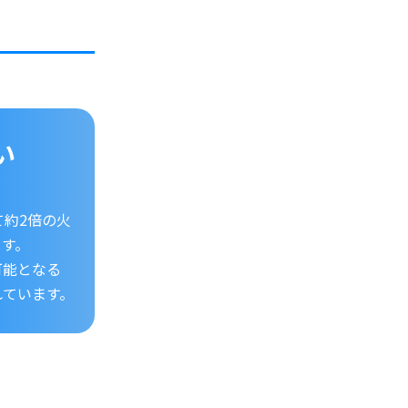
い
て約2倍の火
ます。
可能となる
れています。