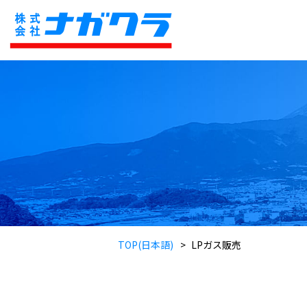
TOP(日本語)
LPガス販売