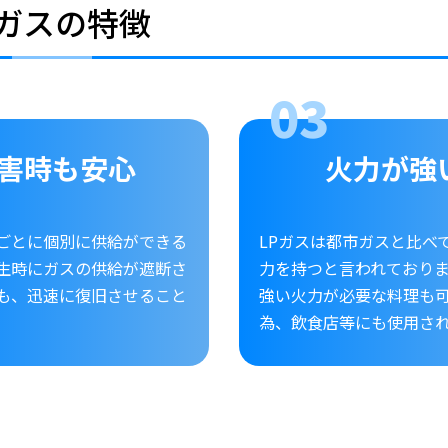
Pガスの特徴
害時も安心
火力が強
ごとに個別に供給ができる
LPガスは都市ガスと比べ
生時にガスの供給が遮断さ
力を持つと言われており
も、迅速に復旧させること
強い火力が必要な料理も
。
為、飲食店等にも使用さ